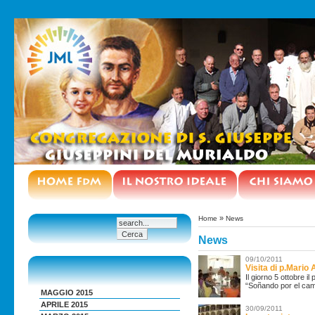
»
Home
News
News
09/10/2011
Visita di p.Mario
Il giorno 5 ottobre i
“Soñando por el camb
MAGGIO 2015
APRILE 2015
30/09/2011