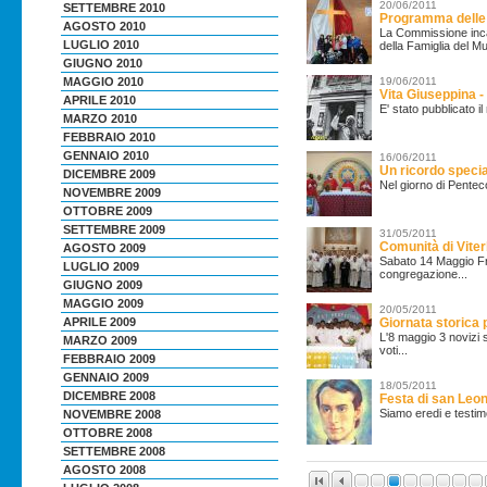
20/06/2011
SETTEMBRE 2010
Programma delle 
AGOSTO 2010
La Commissione incari
LUGLIO 2010
della Famiglia del Mur
GIUGNO 2010
19/06/2011
MAGGIO 2010
Vita Giuseppina 
APRILE 2010
E' stato pubblicato 
MARZO 2010
FEBBRAIO 2010
GENNAIO 2010
16/06/2011
Un ricordo speci
DICEMBRE 2009
Nel giorno di Pentec
NOVEMBRE 2009
OTTOBRE 2009
SETTEMBRE 2009
31/05/2011
Comunità di Viter
AGOSTO 2009
Sabato 14 Maggio Fr.
LUGLIO 2009
congregazione...
GIUGNO 2009
MAGGIO 2009
20/05/2011
Giornata storica p
APRILE 2009
L'8 maggio 3 novizi 
MARZO 2009
voti...
FEBBRAIO 2009
GENNAIO 2009
18/05/2011
DICEMBRE 2008
Festa di san Leo
Siamo eredi e testim
NOVEMBRE 2008
OTTOBRE 2008
SETTEMBRE 2008
AGOSTO 2008