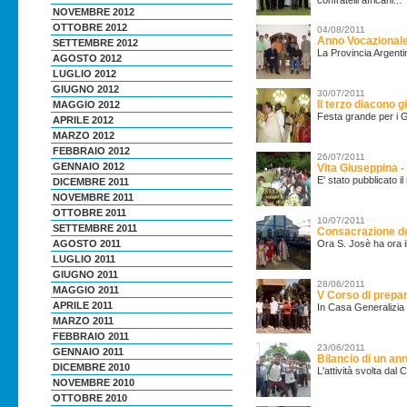
NOVEMBRE 2012
OTTOBRE 2012
04/08/2011
Anno Vocazionale 
SETTEMBRE 2012
La Provincia Argenti
AGOSTO 2012
LUGLIO 2012
GIUGNO 2012
30/07/2011
Il terzo diacono g
MAGGIO 2012
Festa grande per i Gi
APRILE 2012
MARZO 2012
FEBBRAIO 2012
26/07/2011
GENNAIO 2012
Vita Giuseppina
E' stato pubblicato 
DICEMBRE 2011
NOVEMBRE 2011
OTTOBRE 2011
10/07/2011
SETTEMBRE 2011
Consacrazione de
Ora S. Josè ha ora il
AGOSTO 2011
LUGLIO 2011
GIUGNO 2011
28/06/2011
MAGGIO 2011
V Corso di prepa
APRILE 2011
In Casa Generalizia 
MARZO 2011
FEBBRAIO 2011
23/06/2011
GENNAIO 2011
Bilancio di un an
DICEMBRE 2010
L'attività svolta dal
NOVEMBRE 2010
OTTOBRE 2010