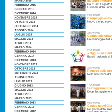
Incontro interpro
MARZO 2015
Dal 11 al 14 agosto f
FEBBRAIO 2015
Giovanile della Famig
GENNAIO 2015
DICEMBRE 2014
29/09/2011
NOVEMBRE 2014
Campeggio estivo
Nuovo campo estivo c
OTTOBRE 2014
SETTEMBRE 2014
AGOSTO 2014
28/09/2011
LUGLIO 2014
Campeggio urbano
MAGGIO 2014
Un campeggio di due s
APRILE 2014
MARZO 2014
25/09/2011
FEBBRAIO 2014
» Oggi su Murialdo
GENNAIO 2014
Bando nazionale di S
DICEMBRE 2013
NOVEMBRE 2013
22/09/2011
OTTOBRE 2013
Rinnovo delle pro
SETTEMBRE 2013
Nella ricorrenza del
AGOSTO 2013
LUGLIO 2013
16/08/2011
GIUGNO 2013
Festeggiamenti n
MAGGIO 2013
Doppi festeggiament
APRILE 2013
MARZO 2013
FEBBRAIO 2013
08/08/2011
Cinque nuovi Gius
GENNAIO 2013
Nel giorno della Tras
DICEMBRE 2012
confratelli africani...