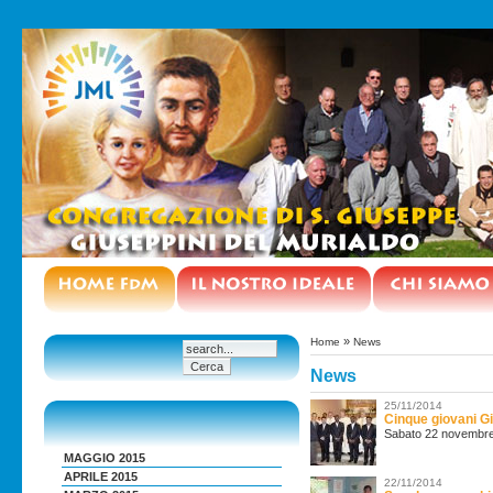
»
Home
News
News
25/11/2014
Cinque giovani G
Sabato 22 novembre a
MAGGIO 2015
APRILE 2015
22/11/2014