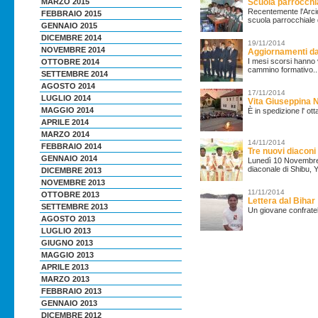
Scuola parrocchia
MARZO 2015
Recentemente l'Arcid
FEBBRAIO 2015
scuola parrocchiale 
GENNAIO 2015
DICEMBRE 2014
19/11/2014
NOVEMBRE 2014
Aggiornamenti d
I mesi scorsi hanno v
OTTOBRE 2014
cammino formativo..
SETTEMBRE 2014
AGOSTO 2014
17/11/2014
LUGLIO 2014
Vita Giuseppina 
MAGGIO 2014
È in spedizione l' ot
APRILE 2014
MARZO 2014
14/11/2014
FEBBRAIO 2014
Tre nuovi diaconi 
GENNAIO 2014
Lunedì 10 Novembre i
diaconale di Shibu
DICEMBRE 2013
NOVEMBRE 2013
11/11/2014
OTTOBRE 2013
Lettera dal Bihar
SETTEMBRE 2013
Un giovane confratell
AGOSTO 2013
LUGLIO 2013
GIUGNO 2013
MAGGIO 2013
APRILE 2013
MARZO 2013
FEBBRAIO 2013
GENNAIO 2013
DICEMBRE 2012