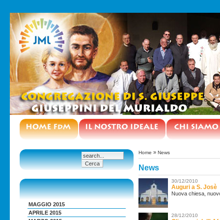
»
Home
News
News
30/12/2010
Auguri a S. Josè
Nuova chiesa, nuovo a
MAGGIO 2015
APRILE 2015
28/12/2010