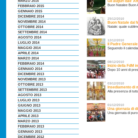
Gli auguri dall' A
MARZO 2015
Buon Natalee Buon An
FEBBRAIO 2015
GENNAIO 2015
DICEMBRE 2014
25/12/2010
NOVEMBRE 2014
Buon Natale dal 
Natale: quale sublim
OTTOBRE 2014
SETTEMBRE 2014
AGOSTO 2014
12/12/2010
LUGLIO 2014
Il Padre Generale 
MAGGIO 2014
Seguendo il calendari
APRILE 2014
MARZO 2014
08/12/2010
FEBBRAIO 2014
Inizio della FdM in
GENNAIO 2014
Dopo 10 anni di prese
DICEMBRE 2013
NOVEMBRE 2013
03/12/2010
OTTOBRE 2013
Insediamento di 
SETTEMBRE 2013
Alla presenza di tutt
AGOSTO 2013
LUGLIO 2013
01/12/2010
GIUGNO 2013
Una giornata di d
MAGGIO 2013
Una giornata di puro 
APRILE 2013
MARZO 2013
FEBBRAIO 2013
GENNAIO 2013
DICEMBRE 2012