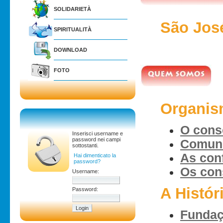
SOLIDARIETÀ
São Jos
SPIRITUALITÀ
DOWNLOAD
FOTO
Organi
O cons
Inserisci username e
password nei campi
Comun
sottostanti.
As conf
Hai dimenticato la
password?
Os con
Username:
A Histór
Password:
Funda