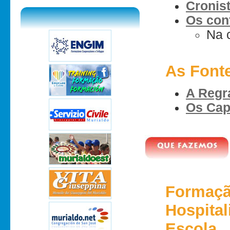
Cronist
Os con
Na 
As Font
A Regr
Os Cap
Formaçã
Hospital
Escola