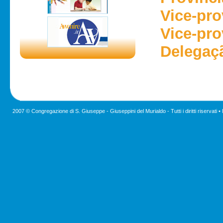
Vice-pr
Vice-pro
Delegaçã
2007 © Congregazione di S. Giuseppe - Giuseppini del Murialdo - Tutti i diritti riservati •