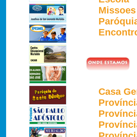
Missoes
Paróquia
Encontro
Casa Ge
Provínci
Provínci
Provínc
Provínci