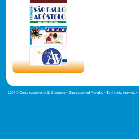
2007 © Congregazione di S. Giuseppe - Giuseppini del Murialdo - Tutti i diritti riservati •