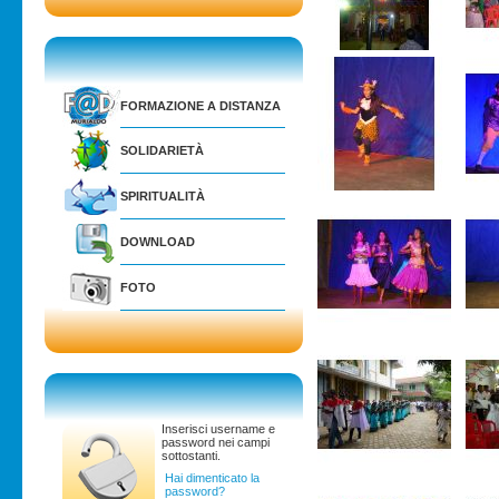
FORMAZIONE A DISTANZA
SOLIDARIETÀ
SPIRITUALITÀ
DOWNLOAD
FOTO
Inserisci username e
password nei campi
sottostanti.
Hai dimenticato la
password?