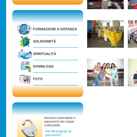
FORMAZIONE A DISTANZA
SOLIDARIETÀ
SPIRITUALITÀ
DOWNLOAD
FOTO
Inserisci username e
password nei campi
sottostanti.
Hai dimenticato la
password?